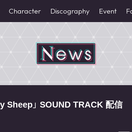
Character
Discography
Event
F
ay Sheep」 SOUND TRACK 配信