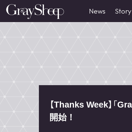
News
Story
【Thanks Week】「Gr
開始！