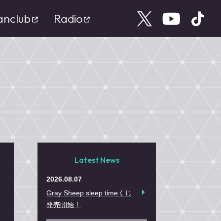
anclub
Radio
Latest News
2026.08.07
Gray Sheep sleep timeくじ
発売開始！