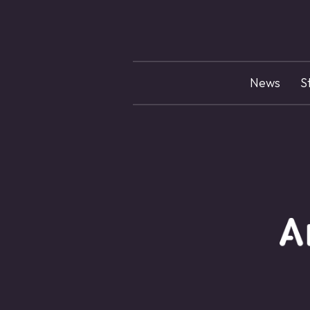
News
S