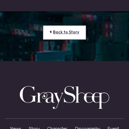
Back to Story
News
Story
Character
Discography
Event