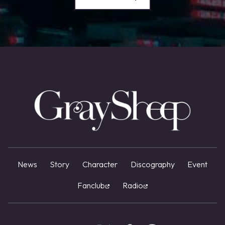
News
Story
Character
Discography
Event
Fanclub
Radio