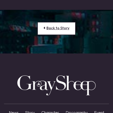
Back to Story
News
Story
Character
Discography
Event