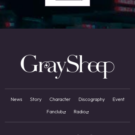
News
Story
Character
Discography
Event
Fanclub
Radio