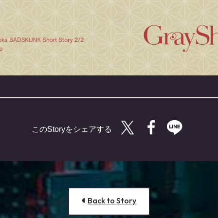
Twitterで共有する
Facebookで
LINE
Back to Story