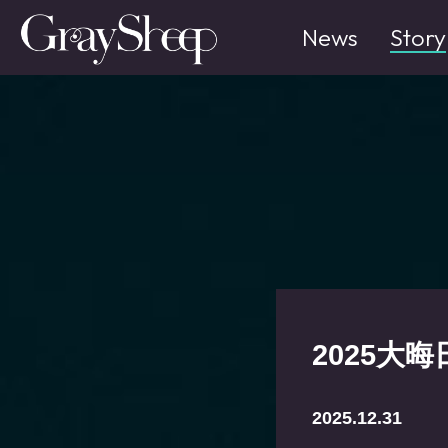
News
Story
2025大晦
2025.12.31