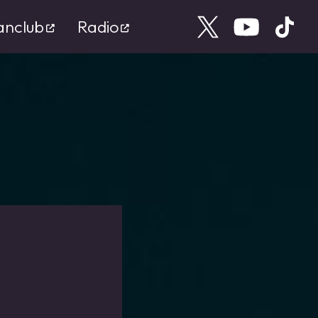
anclub
Radio