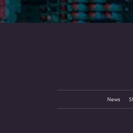
News
S