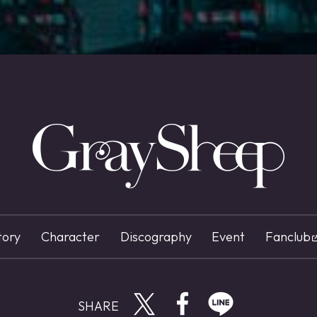
tory
Character
Discography
Event
Fanclub
Twitterで共有する
Facebookで共有す
LINEで共有