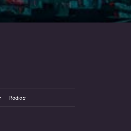
Radio
る
する