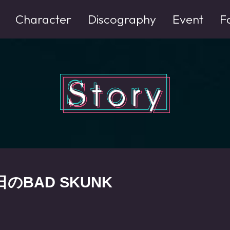
Character
Discography
Event
F
日のBAD SKUNK